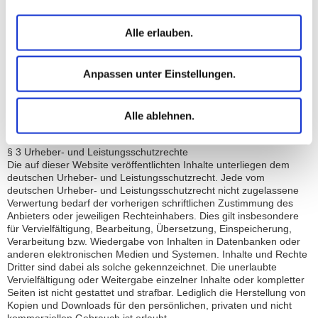
externen Links die fremden Inhalte daraufhin überprüft, ob etwaige
Rechtsverstöße bestehen. Zu dem Zeitpunkt waren keine
Alle erlauben.
Rechtsverstöße ersichtlich. Der Anbieter hat keinerlei Einfluss auf
die aktuelle und zukünftige Gestaltung und auf die Inhalte der
verknüpften Seiten. Das Setzen von externen Links bedeutet nicht,
Anpassen unter Einstellungen.
dass sich der Anbieter die hinter dem Verweis oder Link liegenden
Inhalte zu Eigen macht. Eine ständige Kontrolle der externen Links
ist für den Anbieter ohne konkrete Hinweise auf Rechtsverstöße
nicht zumutbar. Bei Kenntnis von Rechtsverstößen werden jedoch
Alle ablehnen.
derartige externe Links unverzüglich gelöscht.
§ 3 Urheber- und Leistungsschutzrechte
Die auf dieser Website veröffentlichten Inhalte unterliegen dem
deutschen Urheber- und Leistungsschutzrecht. Jede vom
deutschen Urheber- und Leistungsschutzrecht nicht zugelassene
Verwertung bedarf der vorherigen schriftlichen Zustimmung des
Anbieters oder jeweiligen Rechteinhabers. Dies gilt insbesondere
für Vervielfältigung, Bearbeitung, Übersetzung, Einspeicherung,
Verarbeitung bzw. Wiedergabe von Inhalten in Datenbanken oder
anderen elektronischen Medien und Systemen. Inhalte und Rechte
Dritter sind dabei als solche gekennzeichnet. Die unerlaubte
Vervielfältigung oder Weitergabe einzelner Inhalte oder kompletter
Seiten ist nicht gestattet und strafbar. Lediglich die Herstellung von
Kopien und Downloads für den persönlichen, privaten und nicht
kommerziellen Gebrauch ist erlaubt.