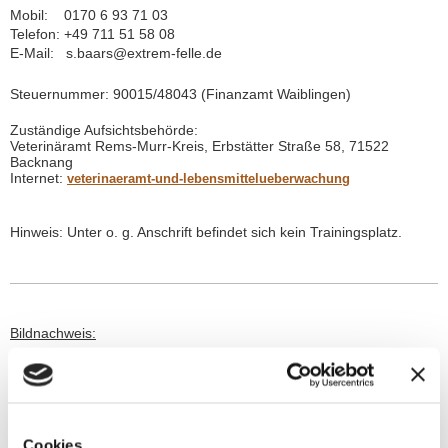
Mobil: 0170 6 93 71 03
Telefon: +49 711 51 58 08
E-Mail: s.baars@extrem-felle.de
Steuernummer: 90015/48043 (Finanzamt Waiblingen)
Zuständige Aufsichtsbehörde:
Veterinäramt Rems-Murr-Kreis, Erbstätter Straße 58, 71522
Backnang
Internet:
veterinaeramt-und-lebensmittelueberwachung
Hinweis: Unter o. g. Anschrift befindet sich kein Trainingsplatz.
Bildnachweis:
©ijdema/fotolia.com; ©DoraZett/fotolia.com; ©cynoclub/fotolia.com;
©muro/fotolia.com; ©Viorel Sima/fotolia.com;
©Quasarphoto/fotolia.com; ©Art_man/fotolia.com; ©Eric
Isselèe/fotolia.com; ©Jeroen van den Broek/fotolia.com; ©Willee
Cole/fotolia.com; ©Sonja Calovini/fotolia.com; ©Alexandr
Vasilyev/fotolia.com; ©Magnus Pomm/fotolia.com;
©
Lea's
Cookies